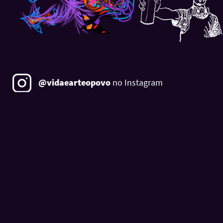
Instagram
@vida&arte
@vidaearteopovo
no Instagram