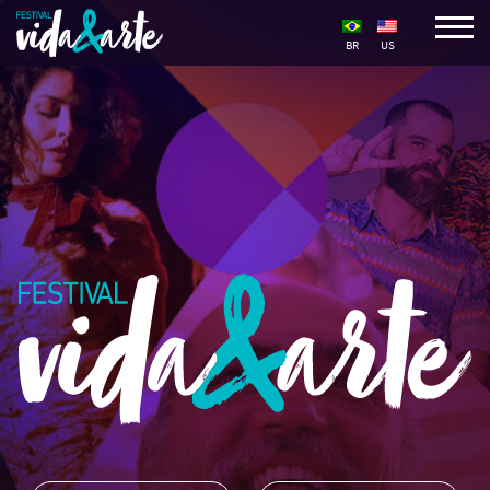
BR
US