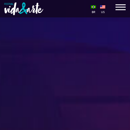
BR
US