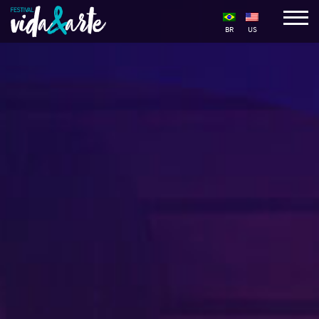
BR
US